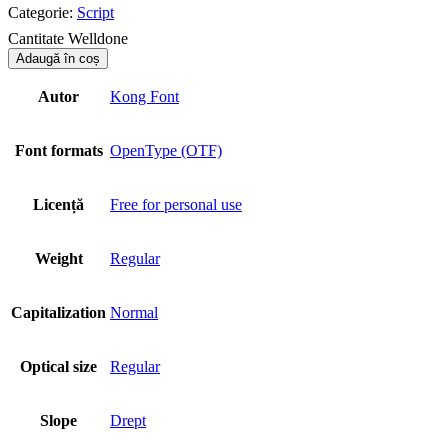
Categorie:
Script
Cantitate Welldone
Adaugă în coș
Autor
Kong Font
Font formats
OpenType (OTF)
Licență
Free for personal use
Weight
Regular
Capitalization
Normal
Optical size
Regular
Slope
Drept