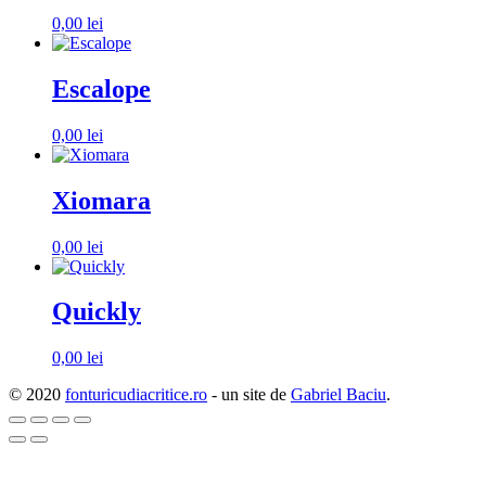
0,00
lei
Escalope
0,00
lei
Xiomara
0,00
lei
Quickly
0,00
lei
© 2020
fonturicudiacritice.ro
- un site de
Gabriel Baciu
.