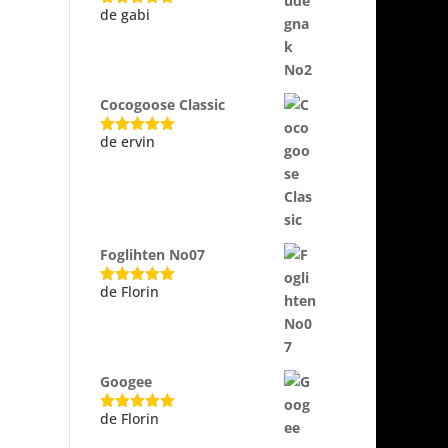
de gabi
Evaluat la
5
din 5
Cocogoose Classic
de ervin
Evaluat la
5
din 5
Foglihten No07
de Florin
Evaluat la
5
din 5
Googee
de Florin
Evaluat la
5
din 5