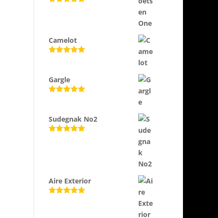
Evaluat la
5.00
din 5
Camelot
Evaluat la
5.00
din 5
Gargle
Evaluat la
5.00
din 5
Sudegnak No2
Evaluat la
5.00
din 5
Aire Exterior
Evaluat la
5.00
din 5