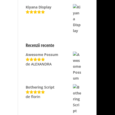
Kiyana Display
Evaluat la
5.00
din 5
Recenzii recente
Awesome Possum
de ALEXANDRA
Evaluat la
5
din 5
Bothering Script
de florin
Evaluat la
5
din 5