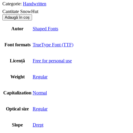
Categorie:
Handwritten
Cantitate SnowHut
Adaugă în coș
Autor
Shaped Fonts
Font formats
TrueType Font (TTF)
Licență
Free for personal use
Weight
Regular
Capitalization
Normal
Optical size
Regular
Slope
Drept