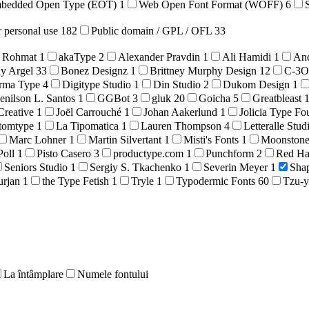
bedded Open Type (EOT)
1
Web Open Font Format (WOFF)
6
r personal use
182
Public domain / GPL / OFL
33
 Rohmat
1
akaType
2
Alexander Pravdin
1
Ali Hamidi
1
An
ly Argel
33
Bonez Designz
1
Brittney Murphy Design
12
C-3
rma Type
4
Digitype Studio
1
Din Studio
2
Dukom Design
1
enilson L. Santos
1
GGBot
3
gluk
20
Goicha
5
Greatbleast
Creative
1
Joël Carrouché
1
Johan Aakerlund
1
Jolicia Type F
tomtype
1
La Tipomatica
1
Lauren Thompson
4
Letteralle Stud
Marc Lohner
1
Martin Silvertant
1
Misti's Fonts
1
Moonston
Poll
1
Pisto Casero
3
productype.com
1
Punchform
2
Red H
Seniors Studio
1
Sergiy S. Tkachenko
1
Severin Meyer
1
Sha
urjan
1
the Type Fetish
1
Tryle
1
Typodermic Fonts
60
Tzu-y
La întâmplare
Numele fontului