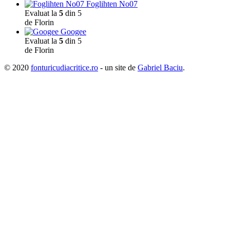
Foglihten No07
Evaluat la
5
din 5
de Florin
Googee
Evaluat la
5
din 5
de Florin
© 2020
fonturicudiacritice.ro
- un site de
Gabriel Baciu
.