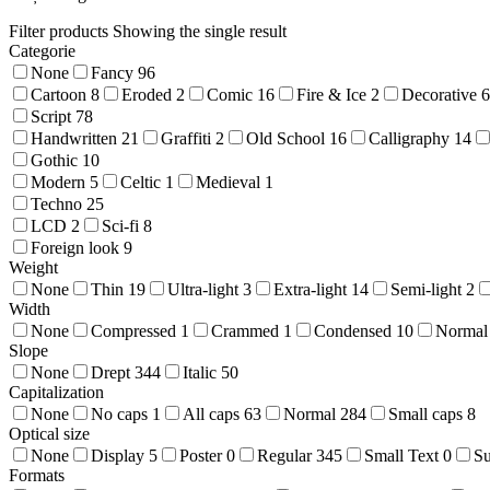
Filter products
Showing the single result
Categorie
None
Fancy
96
Cartoon
8
Eroded
2
Comic
16
Fire & Ice
2
Decorative
6
Script
78
Handwritten
21
Graffiti
2
Old School
16
Calligraphy
14
Gothic
10
Modern
5
Celtic
1
Medieval
1
Techno
25
LCD
2
Sci-fi
8
Foreign look
9
Weight
None
Thin
19
Ultra-light
3
Extra-light
14
Semi-light
2
Width
None
Compressed
1
Crammed
1
Condensed
10
Normal
Slope
None
Drept
344
Italic
50
Capitalization
None
No caps
1
All caps
63
Normal
284
Small caps
8
Optical size
None
Display
5
Poster
0
Regular
345
Small Text
0
S
Formats