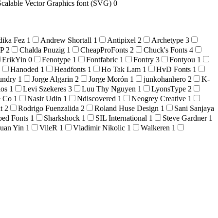
Scalable Vector Graphics font (SVG)
0
dika Fez
1
Andrew Shortall
1
Antipixel
2
Archetype
3
OP
2
Chalda Pnuzig
1
CheapProFonts
2
Chuck's Fonts
4
ErikYin
0
Fenotype
1
Fontfabric
1
Fontry
3
Fontyou
1
1
Hanoded
1
Headfonts
1
Ho Tak Lam
1
HvD Fonts
1
oundry
1
Jorge Algarin
2
Jorge Morón
1
junkohanhero
2
K-
ios
1
Levi Szekeres
3
Luu Thy Nguyen
1
LyonsType
2
e Co
1
Nasir Udin
1
Ndiscovered
1
Neogrey Creative
1
at
2
Rodrigo Fuenzalida
2
Roland Huse Design
1
Sani Sanjaya
ped Fonts
1
Sharkshock
1
SIL International
1
Steve Gardner
1
uan Yin
1
VileR
1
Vladimir Nikolic
1
Walkeren
1