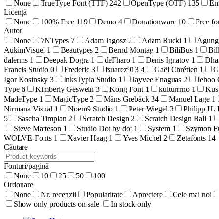
None
TrueType Font (TTF)
242
OpenType (OTF)
135
Em
Licență
None
100% Free
119
Demo
4
Donationware
10
Free fo
Autor
None
7NTypes
7
Adam Jagosz
2
Adam Rucki
1
Agung
AukimVisuel
1
Beautypes
2
Bernd Montag
1
BiliBus
1
Bil
dalerms
1
Deepak Dogra
1
deFharo
1
Denis Ignatov
1
Dha
Francis Studio
0
Frederic
3
fsuarez913
4
Gaël Chrétien
1
G
Igor Kosinsky
3
InksTypia Studio
1
Jayvee Enaguas
2
Jehoo 
Type
6
Kimberly Geswein
3
Kong Font
1
kulturrrno
1
Kus
MadeType
1
MagicType
2
Måns Grebäck
34
Manuel Lage
1
Nirmana Visual
1
Noem9 Studio
1
Peter Wiegel
3
Philipp H. 
5
Sascha Timplan
2
Scratch Design
2
Scratch Design Bali
1
Steve Matteson
1
Studio Dot by dot
1
System
1
Szymon F
WOLVE-Fonts
1
Xavier Haag
1
Yves Michel
2
Zetafonts
14
Căutare
Fonturi/pagină
None
10
25
50
100
Ordonare
None
Nr. recenzii
Popularitate
Apreciere
Cele mai noi
Show only products on sale
In stock only