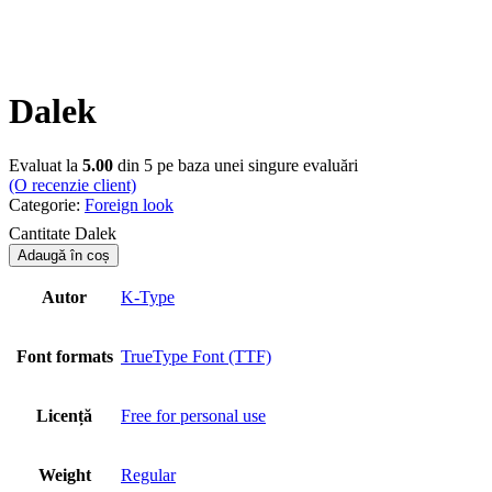
Dalek
Evaluat la
5.00
din 5 pe baza unei singure evaluări
(O recenzie client)
Categorie:
Foreign look
Cantitate Dalek
Adaugă în coș
Autor
K-Type
Font formats
TrueType Font (TTF)
Licență
Free for personal use
Weight
Regular