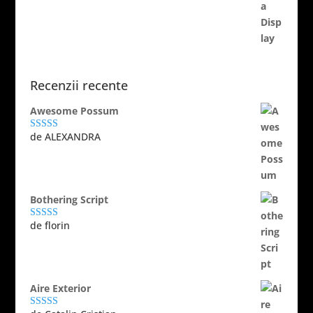
Evaluat la
5.00
din 5
Recenzii recente
Awesome Possum
de ALEXANDRA
Evaluat la
5
din 5
Bothering Script
de florin
Evaluat la
5
din 5
Aire Exterior