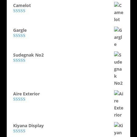
Camelot
Evaluat la
5.00
din 5
Gargle
Evaluat la
5.00
din 5
Sudegnak No2
Evaluat la
5.00
din 5
Aire Exterior
Evaluat la
5.00
din 5
Kiyana Display