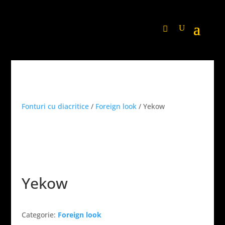
Fonturi cu diacritice
/
Foreign look
/ Yekow
Yekow
Categorie:
Foreign look