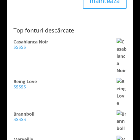
Înaintează
Top fonturi descărcate
Casablanca Noir
Evaluat la
4.89
din 5
Being Love
Evaluat la
5.00
din 5
Brannboll
Evaluat la
5.00
din 5
Merveille