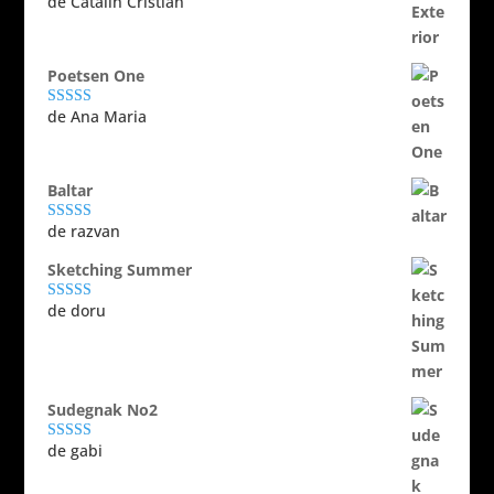
de Catalin Cristian
Evaluat la
5
din 5
Poetsen One
de Ana Maria
Evaluat la
5
din 5
Baltar
de razvan
Evaluat la
5
din 5
Sketching Summer
de doru
Evaluat la
5
din 5
Sudegnak No2
de gabi
Evaluat la
5
din 5