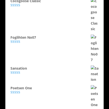
Cocogoose Classic
Evaluat la
5.00
din 5
Foglihten No07
Evaluat la
5.00
din 5
Sansation
Evaluat la
5.00
din 5
Poetsen One
Evaluat la
5.00
din 5