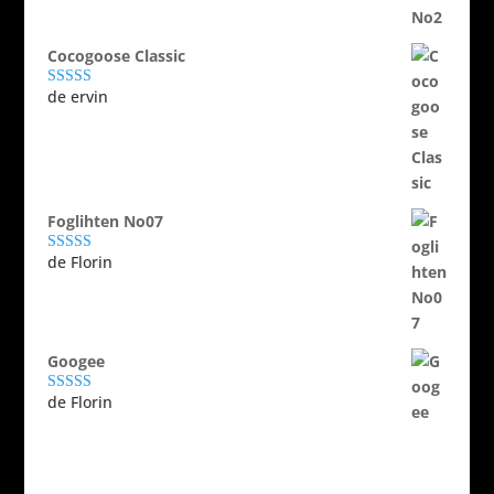
Cocogoose Classic
de ervin
Evaluat la
5
din 5
Foglihten No07
de Florin
Evaluat la
5
din 5
Googee
de Florin
Evaluat la
5
din 5