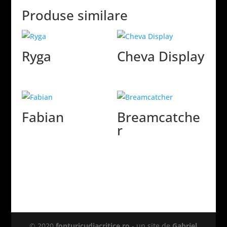
Produse similare
Ryga
Cheva Display
Fabian
Breamcatche
r
© 2020
fonturicudiacritice.ro
- un site de
Gabriel