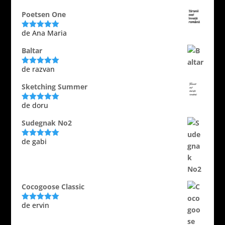
Poetsen One
de Ana Maria
Evaluat la
5
din 5
Baltar
de razvan
Evaluat la
5
din 5
Sketching Summer
de doru
Evaluat la
5
din 5
Sudegnak No2
de gabi
Evaluat la
5
din 5
Cocogoose Classic
de ervin
Evaluat la
5
din 5