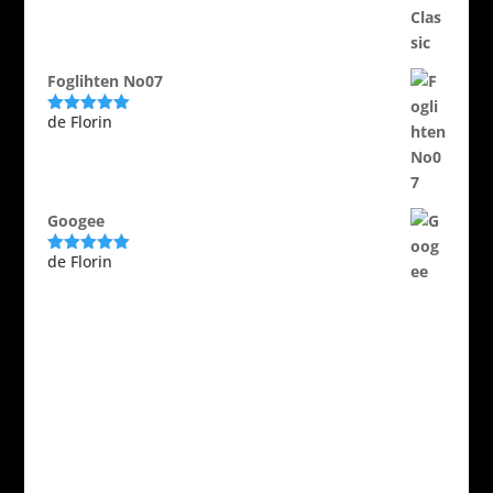
Foglihten No07
de Florin
Evaluat la
5
din 5
Googee
de Florin
Evaluat la
5
din 5