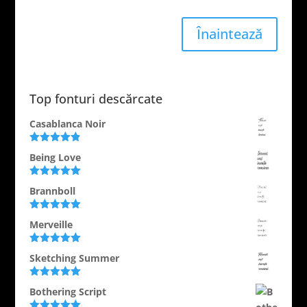
Înaintează
Top fonturi descărcate
Casablanca Noir
Evaluat la
Being Love
4.89
din 5
Evaluat la
Brannboll
5.00
din 5
Evaluat la
Merveille
5.00
din 5
Evaluat la
Sketching Summer
5.00
din 5
Evaluat la
Bothering Script
5.00
din 5