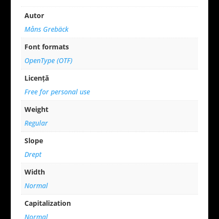
Autor
Måns Grebäck
Font formats
OpenType (OTF)
Licență
Free for personal use
Weight
Regular
Slope
Drept
Width
Normal
Capitalization
Normal