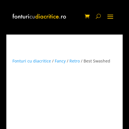
Fonturi cu diacritice
/
Fancy
/
Retro
/ Best Swashed