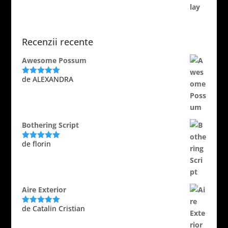
Recenzii recente
Awesome Possum
de ALEXANDRA
Evaluat la
5
din 5
Bothering Script
de florin
Evaluat la
5
din 5
Aire Exterior
de Catalin Cristian
Evaluat la
5
din 5