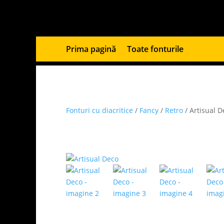
Prima pagină
Toate fonturile
Fonturi cu diacritice
/
Fancy
/
Retro
/ Artisual D