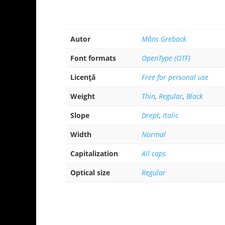
Autor
Måns Grebäck
Font formats
OpenType (OTF)
Licență
Free for personal use
Weight
Thin
,
Regular
,
Black
Slope
Drept
,
Italic
Width
Normal
Capitalization
All caps
Optical size
Regular