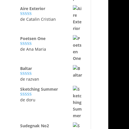
Aire Exterior
de Catalin Cristian
Evaluat la
5
din 5
Poetsen One
de Ana Maria
Evaluat la
5
din 5
Baltar
de razvan
Evaluat la
5
din 5
Sketching Summer
de doru
Evaluat la
5
din 5
Sudegnak No2