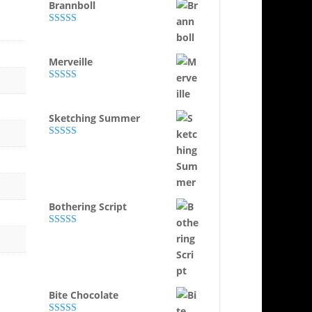
Brannboll
Evaluat la
5.00
din 5
Merveille
Evaluat la
5.00
din 5
Sketching Summer
Evaluat la
5.00
din 5
Bothering Script
Evaluat la
5.00
din 5
Bite Chocolate