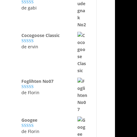
de gabi
Evaluat la
5
din 5
Cocogoose Classic
de ervin
Evaluat la
5
din 5
Foglihten No07
de Florin
Evaluat la
5
din 5
Googee
de Florin
Evaluat la
5
din 5