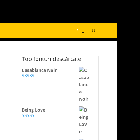
/
Top fonturi descărcate
Casablanca Noir
Evaluat la
4.89
din 5
Being Love
Evaluat la
5.00
din 5