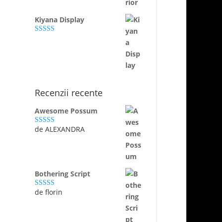
Kiyana Display
Evaluat la
5.00
din 5
Recenzii recente
Awesome Possum
de ALEXANDRA
Evaluat la
5
din 5
Bothering Script
de florin
Evaluat la
5
din 5