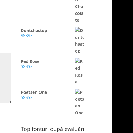
Evaluat la
5.00
din 5
Dontchastop
Evaluat la
4.86
din 5
Red Rose
Evaluat la
5.00
din 5
Poetsen One
Evaluat la
5.00
din 5
Top fonturi după evaluări