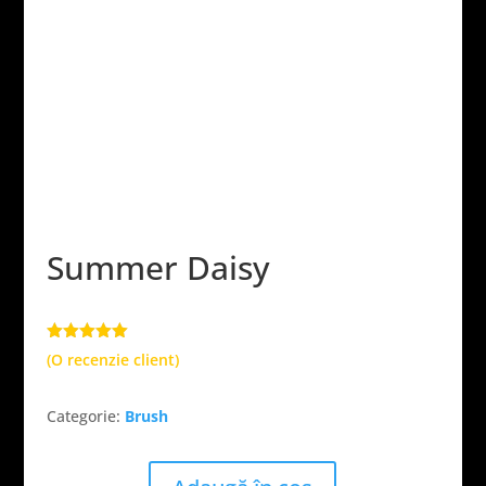
Summer Daisy
Evaluat la
(O recenzie client)
5.00
din 5
pe baza
unei
Categorie:
Brush
singure
evaluări