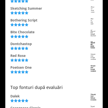
Evaluat la
Sketching Summer
5.00
din 5
Evaluat la
Bothering Script
5.00
din 5
Evaluat la
Bite Chocolate
5.00
din 5
Evaluat la
Dontchastop
5.00
din 5
Evaluat la
Red Rose
4.86
din 5
Evaluat la
Poetsen One
5.00
din 5
Evaluat la
5.00
din 5
Top fonturi după evaluări
Dalek
Evaluat la
Cocogoose Classic