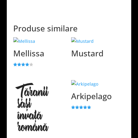
Produse similare
Mellissa
Mustard
Evaluat la
4.00
din 5
Arkipelago
Evaluat la
5.00
din 5