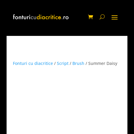
Fonturi cu diacritice
/
Script
/
Brush
/ Summer Daisy