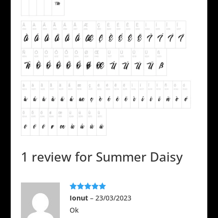
1 review for
Summer Daisy
Evaluat la
5
Ionut
–
23/03/2023
din 5
Ok