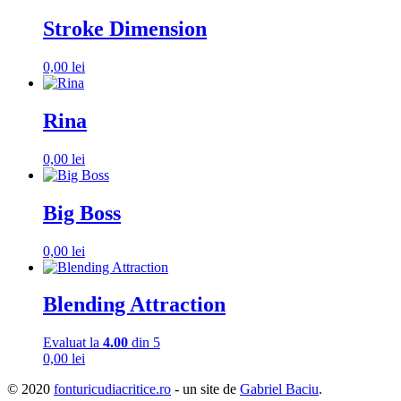
Stroke Dimension
0,00
lei
Rina
0,00
lei
Big Boss
0,00
lei
Blending Attraction
Evaluat la
4.00
din 5
0,00
lei
© 2020
fonturicudiacritice.ro
- un site de
Gabriel Baciu
.