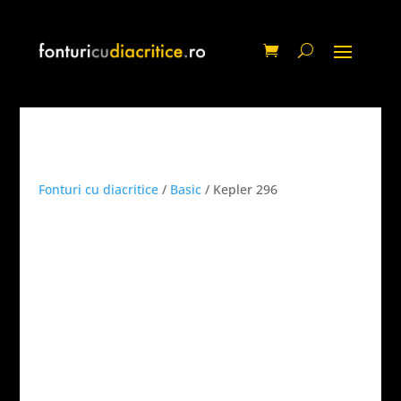
Fonturi cu diacritice
/
Basic
/ Kepler 296