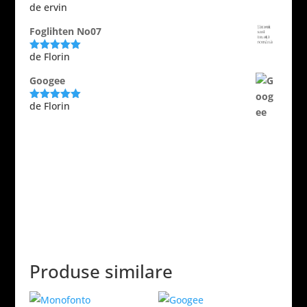
de ervin
Evaluat la
5
din 5
Foglihten No07
de Florin
Evaluat la
5
din 5
Googee
de Florin
Evaluat la
5
din 5
Produse similare