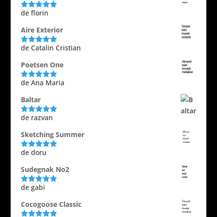
de florin
Evaluat la
5
din 5
Aire Exterior
de Catalin Cristian
Evaluat la
5
din 5
Poetsen One
de Ana Maria
Evaluat la
5
din 5
Baltar
de razvan
Evaluat la
5
din 5
Sketching Summer
de doru
Evaluat la
5
din 5
Sudegnak No2
de gabi
Evaluat la
5
din 5
Cocogoose Classic