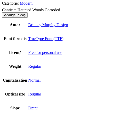
Categorie:
Modern
Cantitate Haunted Woods Corroded
Adaugă în coș
Autor
Brittney Murphy Design
Font formats
TrueType Font (TTF)
Licență
Free for personal use
Weight
Regular
Capitalization
Normal
Optical size
Regular
Slope
Drept