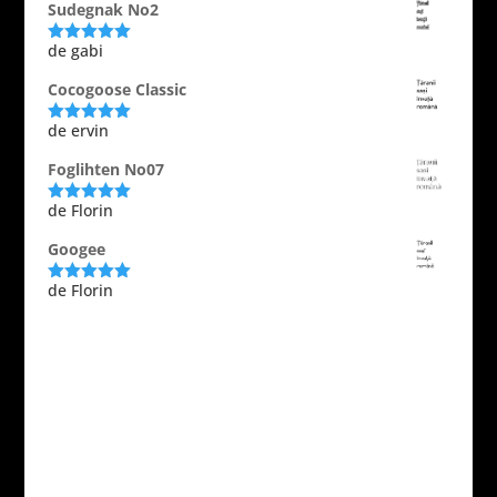
Sudegnak No2
de gabi
Evaluat la
5
din 5
Cocogoose Classic
de ervin
Evaluat la
5
din 5
Foglihten No07
de Florin
Evaluat la
5
din 5
Googee
de Florin
Evaluat la
5
din 5