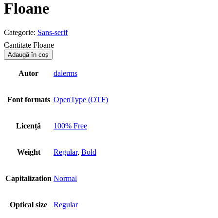
Floane
Categorie:
Sans-serif
Cantitate Floane
Adaugă în coș
Autor
dalerms
Font formats
OpenType (OTF)
Licență
100% Free
Weight
Regular
,
Bold
Capitalization
Normal
Optical size
Regular