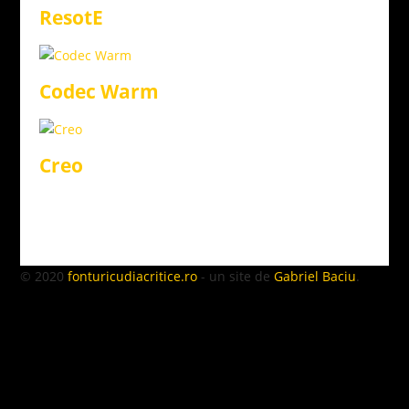
ResotE
Codec Warm
Creo
© 2020
fonturicudiacritice.ro
- un site de
Gabriel Baciu
.