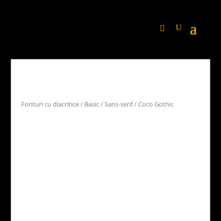
Fonturi cu diacritice
/
Basic
/
Sans-serif
/ Coco Gothic