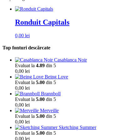
Ronduit Capitals
0,00
lei
Top fonturi descărcate
Casablanca Noir
Evaluat la
4.89
din 5
0,00
lei
Being Love
Evaluat la
5.00
din 5
0,00
lei
Brannboll
Evaluat la
5.00
din 5
0,00
lei
Merveille
Evaluat la
5.00
din 5
0,00
lei
Sketching Summer
Evaluat la
5.00
din 5
0,00
lei