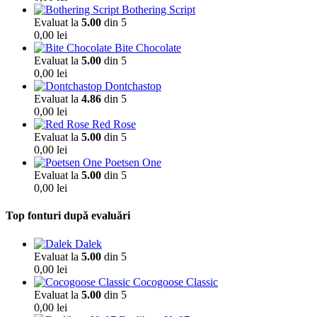
Bothering Script
Evaluat la
5.00
din 5
0,00
lei
Bite Chocolate
Evaluat la
5.00
din 5
0,00
lei
Dontchastop
Evaluat la
4.86
din 5
0,00
lei
Red Rose
Evaluat la
5.00
din 5
0,00
lei
Poetsen One
Evaluat la
5.00
din 5
0,00
lei
Top fonturi după evaluări
Dalek
Evaluat la
5.00
din 5
0,00
lei
Cocogoose Classic
Evaluat la
5.00
din 5
0,00
lei