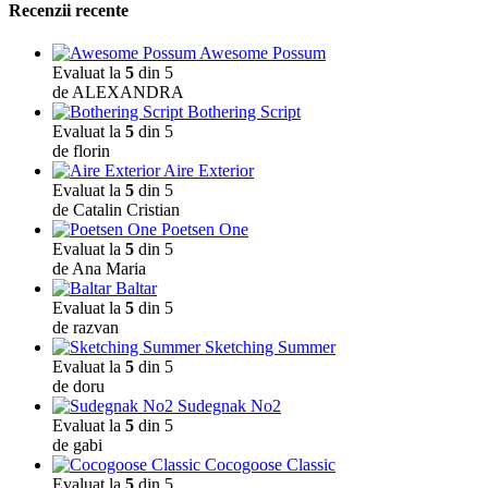
Recenzii recente
Awesome Possum
Evaluat la
5
din 5
de ALEXANDRA
Bothering Script
Evaluat la
5
din 5
de florin
Aire Exterior
Evaluat la
5
din 5
de Catalin Cristian
Poetsen One
Evaluat la
5
din 5
de Ana Maria
Baltar
Evaluat la
5
din 5
de razvan
Sketching Summer
Evaluat la
5
din 5
de doru
Sudegnak No2
Evaluat la
5
din 5
de gabi
Cocogoose Classic
Evaluat la
5
din 5