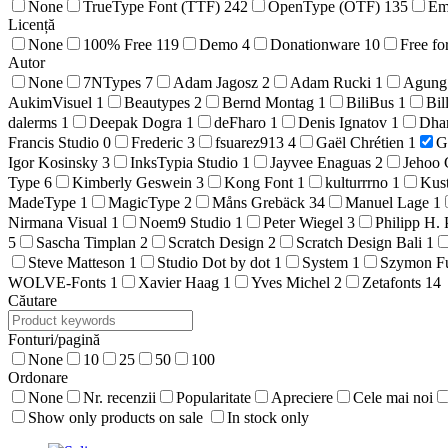
None
TrueType Font (TTF)
242
OpenType (OTF)
135
Em
Licență
None
100% Free
119
Demo
4
Donationware
10
Free fo
Autor
None
7NTypes
7
Adam Jagosz
2
Adam Rucki
1
Agung
AukimVisuel
1
Beautypes
2
Bernd Montag
1
BiliBus
1
Bil
dalerms
1
Deepak Dogra
1
deFharo
1
Denis Ignatov
1
Dha
Francis Studio
0
Frederic
3
fsuarez913
4
Gaël Chrétien
1
G
Igor Kosinsky
3
InksTypia Studio
1
Jayvee Enaguas
2
Jehoo 
Type
6
Kimberly Geswein
3
Kong Font
1
kulturrrno
1
Kus
MadeType
1
MagicType
2
Måns Grebäck
34
Manuel Lage
1
Nirmana Visual
1
Noem9 Studio
1
Peter Wiegel
3
Philipp H. 
5
Sascha Timplan
2
Scratch Design
2
Scratch Design Bali
1
Steve Matteson
1
Studio Dot by dot
1
System
1
Szymon F
WOLVE-Fonts
1
Xavier Haag
1
Yves Michel
2
Zetafonts
14
Căutare
Fonturi/pagină
None
10
25
50
100
Ordonare
None
Nr. recenzii
Popularitate
Apreciere
Cele mai noi
Show only products on sale
In stock only