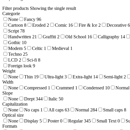
Filter products
Showing the single result
Categorie
None
Fancy
96
Cartoon
8
Eroded
2
Comic
16
Fire & Ice
2
Decorative
6
Script
78
Handwritten
21
Graffiti
2
Old School
16
Calligraphy
14
Gothic
10
Modern
5
Celtic
1
Medieval
1
Techno
25
LCD
2
Sci-fi
8
Foreign look
9
Weight
None
Thin
19
Ultra-light
3
Extra-light
14
Semi-light
2
Width
None
Compressed
1
Crammed
1
Condensed
10
Normal
Slope
None
Drept
344
Italic
50
Capitalization
None
No caps
1
All caps
63
Normal
284
Small caps
8
Optical size
None
Display
5
Poster
0
Regular
345
Small Text
0
S
Formats