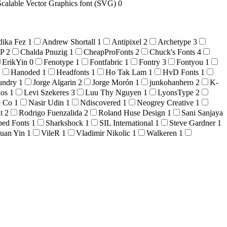
Scalable Vector Graphics font (SVG)
0
dika Fez
1
Andrew Shortall
1
Antipixel
2
Archetype
3
OP
2
Chalda Pnuzig
1
CheapProFonts
2
Chuck's Fonts
4
ErikYin
0
Fenotype
1
Fontfabric
1
Fontry
3
Fontyou
1
1
Hanoded
1
Headfonts
1
Ho Tak Lam
1
HvD Fonts
1
oundry
1
Jorge Algarin
2
Jorge Morón
1
junkohanhero
2
K-
ios
1
Levi Szekeres
3
Luu Thy Nguyen
1
LyonsType
2
e Co
1
Nasir Udin
1
Ndiscovered
1
Neogrey Creative
1
at
2
Rodrigo Fuenzalida
2
Roland Huse Design
1
Sani Sanjaya
ped Fonts
1
Sharkshock
1
SIL International
1
Steve Gardner
1
uan Yin
1
VileR
1
Vladimir Nikolic
1
Walkeren
1