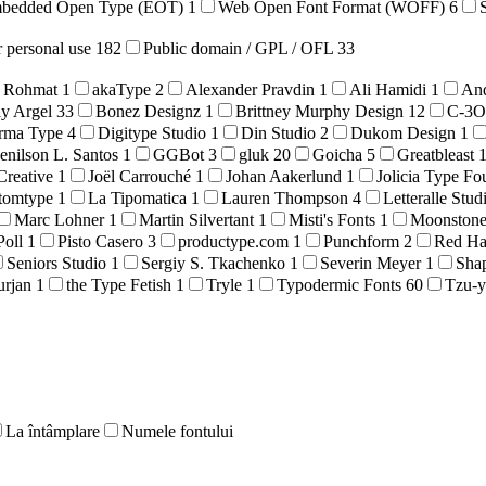
bedded Open Type (EOT)
1
Web Open Font Format (WOFF)
6
r personal use
182
Public domain / GPL / OFL
33
 Rohmat
1
akaType
2
Alexander Pravdin
1
Ali Hamidi
1
An
ly Argel
33
Bonez Designz
1
Brittney Murphy Design
12
C-3
rma Type
4
Digitype Studio
1
Din Studio
2
Dukom Design
1
enilson L. Santos
1
GGBot
3
gluk
20
Goicha
5
Greatbleast
Creative
1
Joël Carrouché
1
Johan Aakerlund
1
Jolicia Type F
tomtype
1
La Tipomatica
1
Lauren Thompson
4
Letteralle Stud
Marc Lohner
1
Martin Silvertant
1
Misti's Fonts
1
Moonston
Poll
1
Pisto Casero
3
productype.com
1
Punchform
2
Red H
Seniors Studio
1
Sergiy S. Tkachenko
1
Severin Meyer
1
Sha
urjan
1
the Type Fetish
1
Tryle
1
Typodermic Fonts
60
Tzu-y
La întâmplare
Numele fontului