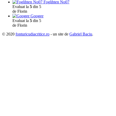
Foglihten No07
Evaluat la
5
din 5
de Florin
Googee
Evaluat la
5
din 5
de Florin
© 2020
fonturicudiacritice.ro
- un site de
Gabriel Baciu
.