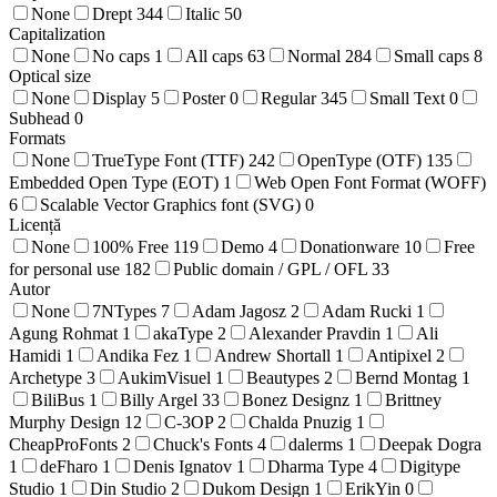
None
Drept
344
Italic
50
Capitalization
None
No caps
1
All caps
63
Normal
284
Small caps
8
Optical size
None
Display
5
Poster
0
Regular
345
Small Text
0
Subhead
0
Formats
None
TrueType Font (TTF)
242
OpenType (OTF)
135
Embedded Open Type (EOT)
1
Web Open Font Format (WOFF)
6
Scalable Vector Graphics font (SVG)
0
Licență
None
100% Free
119
Demo
4
Donationware
10
Free
for personal use
182
Public domain / GPL / OFL
33
Autor
None
7NTypes
7
Adam Jagosz
2
Adam Rucki
1
Agung Rohmat
1
akaType
2
Alexander Pravdin
1
Ali
Hamidi
1
Andika Fez
1
Andrew Shortall
1
Antipixel
2
Archetype
3
AukimVisuel
1
Beautypes
2
Bernd Montag
1
BiliBus
1
Billy Argel
33
Bonez Designz
1
Brittney
Murphy Design
12
C-3OP
2
Chalda Pnuzig
1
CheapProFonts
2
Chuck's Fonts
4
dalerms
1
Deepak Dogra
1
deFharo
1
Denis Ignatov
1
Dharma Type
4
Digitype
Studio
1
Din Studio
2
Dukom Design
1
ErikYin
0