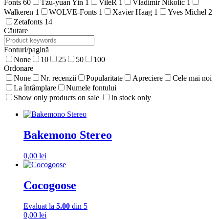
Fonts
60
Tzu-yuan Yin
1
VileR
1
Vladimir Nikolic
1
Walkeren
1
WOLVE-Fonts
1
Xavier Haag
1
Yves Michel
2
Zetafonts
14
Căutare
Fonturi/pagină
None
10
25
50
100
Ordonare
None
Nr. recenzii
Popularitate
Apreciere
Cele mai noi
La întâmplare
Numele fontului
Show only products on sale
In stock only
Bakemono Stereo
0,00
lei
Cocogoose
Evaluat la
5.00
din 5
0,00
lei