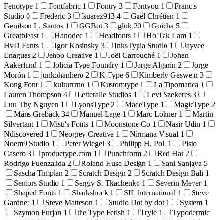
Fenotype
1
Fontfabric
1
Fontry
3
Fontyou
1
Francis
Studio
0
Frederic
3
fsuarez913
4
Gaël Chrétien
1
Genilson L. Santos
1
GGBot
3
gluk
20
Goicha
5
Greatbleast
1
Hanoded
1
Headfonts
1
Ho Tak Lam
1
HvD Fonts
1
Igor Kosinsky
3
InksTypia Studio
1
Jayvee
Enaguas
2
Jehoo Creative
1
Joël Carrouché
1
Johan
Aakerlund
1
Jolicia Type Foundry
1
Jorge Algarin
2
Jorge
Morón
1
junkohanhero
2
K-Type
6
Kimberly Geswein
3
Kong Font
1
kulturrrno
1
Kustomtype
1
La Tipomatica
1
Lauren Thompson
4
Letteralle Studios
1
Levi Szekeres
3
Luu Thy Nguyen
1
LyonsType
2
MadeType
1
MagicType
2
Måns Grebäck
34
Manuel Lage
1
Marc Lohner
1
Martin
Silvertant
1
Misti's Fonts
1
Moonstone Co
1
Nasir Udin
1
Ndiscovered
1
Neogrey Creative
1
Nirmana Visual
1
Noem9 Studio
1
Peter Wiegel
3
Philipp H. Poll
1
Pisto
Casero
3
productype.com
1
Punchform
2
Red Hat
2
Rodrigo Fuenzalida
2
Roland Huse Design
1
Sani Sanjaya
5
Sascha Timplan
2
Scratch Design
2
Scratch Design Bali
1
Seniors Studio
1
Sergiy S. Tkachenko
1
Severin Meyer
1
Shaped Fonts
1
Sharkshock
1
SIL International
1
Steve
Gardner
1
Steve Matteson
1
Studio Dot by dot
1
System
1
Szymon Furjan
1
the Type Fetish
1
Tryle
1
Typodermic