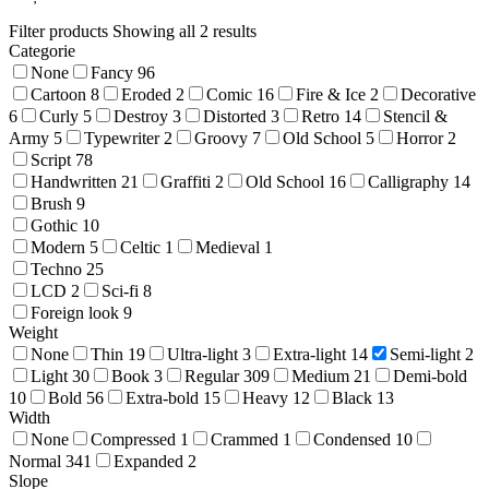
Filter products
Showing all 2 results
Categorie
None
Fancy
96
Cartoon
8
Eroded
2
Comic
16
Fire & Ice
2
Decorative
6
Curly
5
Destroy
3
Distorted
3
Retro
14
Stencil &
Army
5
Typewriter
2
Groovy
7
Old School
5
Horror
2
Script
78
Handwritten
21
Graffiti
2
Old School
16
Calligraphy
14
Brush
9
Gothic
10
Modern
5
Celtic
1
Medieval
1
Techno
25
LCD
2
Sci-fi
8
Foreign look
9
Weight
None
Thin
19
Ultra-light
3
Extra-light
14
Semi-light
2
Light
30
Book
3
Regular
309
Medium
21
Demi-bold
10
Bold
56
Extra-bold
15
Heavy
12
Black
13
Width
None
Compressed
1
Crammed
1
Condensed
10
Normal
341
Expanded
2
Slope