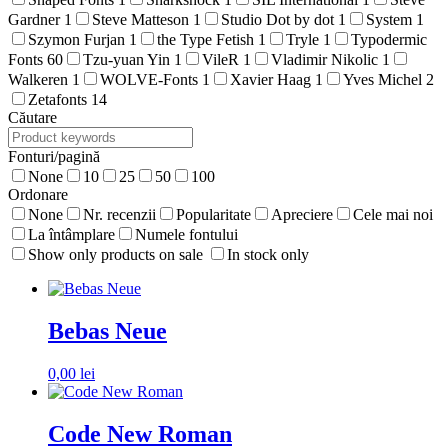
Gardner
1
Steve Matteson
1
Studio Dot by dot
1
System
1
Szymon Furjan
1
the Type Fetish
1
Tryle
1
Typodermic
Fonts
60
Tzu-yuan Yin
1
VileR
1
Vladimir Nikolic
1
Walkeren
1
WOLVE-Fonts
1
Xavier Haag
1
Yves Michel
2
Zetafonts
14
Căutare
Fonturi/pagină
None
10
25
50
100
Ordonare
None
Nr. recenzii
Popularitate
Apreciere
Cele mai noi
La întâmplare
Numele fontului
Show only products on sale
In stock only
Bebas Neue
0,00
lei
Code New Roman