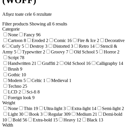
(WOFF)
Afișez toate cele 6 rezultate
Filter products
Showing all 6 results
Categorie
None
Fancy
96
Cartoon
8
Eroded
2
Comic
16
Fire & Ice
2
Decorative
6
Curly
5
Destroy
3
Distorted
3
Retro
14
Stencil &
Army
5
Typewriter
2
Groovy
7
Old School
5
Horror
2
Script
78
Handwritten
21
Graffiti
2
Old School
16
Calligraphy
14
Brush
9
Gothic
10
Modern
5
Celtic
1
Medieval
1
Techno
25
LCD
2
Sci-fi
8
Foreign look
9
Weight
None
Thin
19
Ultra-light
3
Extra-light
14
Semi-light
2
Light
30
Book
3
Regular
309
Medium
21
Demi-bold
10
Bold
56
Extra-bold
15
Heavy
12
Black
13
Width