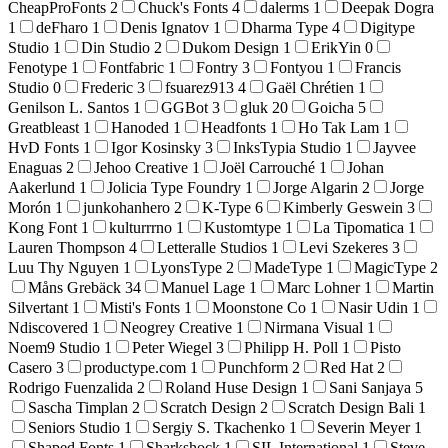
CheapProFonts
2
Chuck's Fonts
4
dalerms
1
Deepak Dogra
1
deFharo
1
Denis Ignatov
1
Dharma Type
4
Digitype
Studio
1
Din Studio
2
Dukom Design
1
ErikYin
0
Fenotype
1
Fontfabric
1
Fontry
3
Fontyou
1
Francis
Studio
0
Frederic
3
fsuarez913
4
Gaël Chrétien
1
Genilson L. Santos
1
GGBot
3
gluk
20
Goicha
5
Greatbleast
1
Hanoded
1
Headfonts
1
Ho Tak Lam
1
HvD Fonts
1
Igor Kosinsky
3
InksTypia Studio
1
Jayvee
Enaguas
2
Jehoo Creative
1
Joël Carrouché
1
Johan
Aakerlund
1
Jolicia Type Foundry
1
Jorge Algarin
2
Jorge
Morón
1
junkohanhero
2
K-Type
6
Kimberly Geswein
3
Kong Font
1
kulturrrno
1
Kustomtype
1
La Tipomatica
1
Lauren Thompson
4
Letteralle Studios
1
Levi Szekeres
3
Luu Thy Nguyen
1
LyonsType
2
MadeType
1
MagicType
2
Måns Grebäck
34
Manuel Lage
1
Marc Lohner
1
Martin
Silvertant
1
Misti's Fonts
1
Moonstone Co
1
Nasir Udin
1
Ndiscovered
1
Neogrey Creative
1
Nirmana Visual
1
Noem9 Studio
1
Peter Wiegel
3
Philipp H. Poll
1
Pisto
Casero
3
productype.com
1
Punchform
2
Red Hat
2
Rodrigo Fuenzalida
2
Roland Huse Design
1
Sani Sanjaya
5
Sascha Timplan
2
Scratch Design
2
Scratch Design Bali
1
Seniors Studio
1
Sergiy S. Tkachenko
1
Severin Meyer
1
Shaped Fonts
1
Sharkshock
1
SIL International
1
Steve