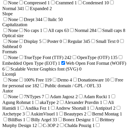
None
Compressed
1
Crammed
1
Condensed
10
Normal
341
Expanded
2
Slope
None
Drept
344
Italic
50
Capitalization
None
No caps
1
All caps
63
Normal
284
Small caps
8
Optical size
None
Display
5
Poster
0
Regular
345
Small Text
0
Subhead
0
Formats
None
TrueType Font (TTF)
242
OpenType (OTF)
135
Embedded Open Type (EOT)
1
Web Open Font Format (WOFF)
6
Scalable Vector Graphics font (SVG)
0
Licență
None
100% Free
119
Demo
4
Donationware
10
Free
for personal use
182
Public domain / GPL / OFL
33
Autor
None
7NTypes
7
Adam Jagosz
2
Adam Rucki
1
Agung Rohmat
1
akaType
2
Alexander Pravdin
1
Ali
Hamidi
1
Andika Fez
1
Andrew Shortall
1
Antipixel
2
Archetype
3
AukimVisuel
1
Beautypes
2
Bernd Montag
1
BiliBus
1
Billy Argel
33
Bonez Designz
1
Brittney
Murphy Design
12
C-3OP
2
Chalda Pnuzig
1