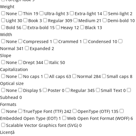
Weight
None
Thin
19
Ultra-light
3
Extra-light
14
Semi-light
2
Light
30
Book
3
Regular
309
Medium
21
Demi-bold
10
Bold
56
Extra-bold
15
Heavy
12
Black
13
Width
None
Compressed
1
Crammed
1
Condensed
10
Normal
341
Expanded
2
Slope
None
Drept
344
Italic
50
Capitalization
None
No caps
1
All caps
63
Normal
284
Small caps
8
Optical size
None
Display
5
Poster
0
Regular
345
Small Text
0
Subhead
0
Formats
None
TrueType Font (TTF)
242
OpenType (OTF)
135
Embedded Open Type (EOT)
1
Web Open Font Format (WOFF)
6
Scalable Vector Graphics font (SVG)
0
Licență