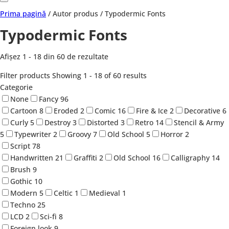
Prima pagină
/ Autor produs / Typodermic Fonts
Typodermic Fonts
Afișez 1 - 18 din 60 de rezultate
Filter products
Showing 1 - 18 of 60 results
Categorie
None
Fancy
96
Cartoon
8
Eroded
2
Comic
16
Fire & Ice
2
Decorative
6
Curly
5
Destroy
3
Distorted
3
Retro
14
Stencil & Army
5
Typewriter
2
Groovy
7
Old School
5
Horror
2
Script
78
Handwritten
21
Graffiti
2
Old School
16
Calligraphy
14
Brush
9
Gothic
10
Modern
5
Celtic
1
Medieval
1
Techno
25
LCD
2
Sci-fi
8
Foreign look
9