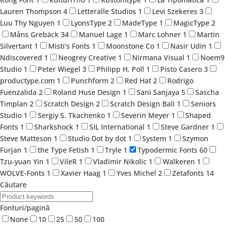
Lauren Thompson
4
Letteralle Studios
1
Levi Szekeres
3
Luu Thy Nguyen
1
LyonsType
2
MadeType
1
MagicType
2
Måns Grebäck
34
Manuel Lage
1
Marc Lohner
1
Martin
Silvertant
1
Misti's Fonts
1
Moonstone Co
1
Nasir Udin
1
Ndiscovered
1
Neogrey Creative
1
Nirmana Visual
1
Noem9
Studio
1
Peter Wiegel
3
Philipp H. Poll
1
Pisto Casero
3
productype.com
1
Punchform
2
Red Hat
2
Rodrigo
Fuenzalida
2
Roland Huse Design
1
Sani Sanjaya
5
Sascha
Timplan
2
Scratch Design
2
Scratch Design Bali
1
Seniors
Studio
1
Sergiy S. Tkachenko
1
Severin Meyer
1
Shaped
Fonts
1
Sharkshock
1
SIL International
1
Steve Gardner
1
Steve Matteson
1
Studio Dot by dot
1
System
1
Szymon
Furjan
1
the Type Fetish
1
Tryle
1
Typodermic Fonts
60
Tzu-yuan Yin
1
VileR
1
Vladimir Nikolic
1
Walkeren
1
WOLVE-Fonts
1
Xavier Haag
1
Yves Michel
2
Zetafonts
14
Căutare
Fonturi/pagină
None
10
25
50
100