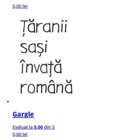
0,00
lei
Gargle
Evaluat la
5.00
din 5
0,00
lei