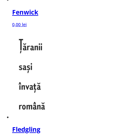
Fenwick
0,00
lei
Fledgling