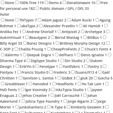
None
100% Free
119
Demo
4
Donationware
10
Free
for personal use
182
Public domain / GPL / OFL
33
Autor
None
7NTypes
7
Adam Jagosz
2
Adam Rucki
1
Agung
Rohmat
1
akaType
2
Alexander Pravdin
1
Ali Hamidi
1
Andika Fez
1
Andrew Shortall
1
Antipixel
2
Archetype
3
AukimVisuel
1
Beautypes
2
Bernd Montag
1
BiliBus
1
Billy Argel
33
Bonez Designz
1
Brittney Murphy Design
12
C-3OP
2
Chalda Pnuzig
1
CheapProFonts
2
Chuck's Fonts
4
dalerms
1
Deepak Dogra
1
deFharo
1
Denis Ignatov
1
Dharma Type
4
Digitype Studio
1
Din Studio
2
Dukom
Design
1
ErikYin
0
Fenotype
1
Fontfabric
1
Fontry
3
Fontyou
1
Francis Studio
0
Frederic
3
fsuarez913
4
Gaël
Chrétien
1
Genilson L. Santos
1
GGBot
3
gluk
20
Goicha
5
Greatbleast
1
Hanoded
1
Headfonts
1
Ho Tak Lam
1
HvD Fonts
1
Igor Kosinsky
3
InksTypia Studio
1
Jayvee
Enaguas
2
Jehoo Creative
1
Joël Carrouché
1
Johan
Aakerlund
1
Jolicia Type Foundry
1
Jorge Algarin
2
Jorge
Morón
1
junkohanhero
2
K-Type
6
Kimberly Geswein
3
Kong Font
1
kulturrrno
1
Kustomtype
1
La Tipomatica
1