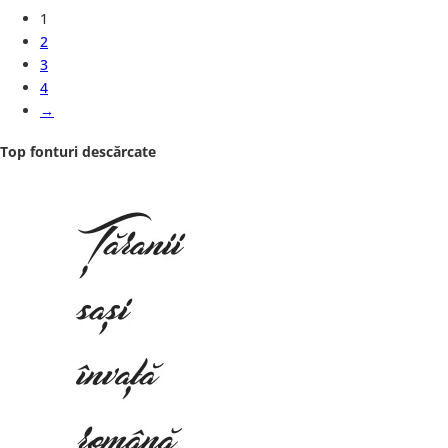
1
2
3
4
→
Top fonturi descărcate