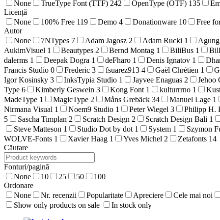
None
TrueType Font (TTF)
242
OpenType (OTF)
135
Em
Licență
None
100% Free
119
Demo
4
Donationware
10
Free fo
Autor
None
7NTypes
7
Adam Jagosz
2
Adam Rucki
1
Agung
AukimVisuel
1
Beautypes
2
Bernd Montag
1
BiliBus
1
Bil
dalerms
1
Deepak Dogra
1
deFharo
1
Denis Ignatov
1
Dha
Francis Studio
0
Frederic
3
fsuarez913
4
Gaël Chrétien
1
G
Igor Kosinsky
3
InksTypia Studio
1
Jayvee Enaguas
2
Jehoo 
Type
6
Kimberly Geswein
3
Kong Font
1
kulturrrno
1
Kus
MadeType
1
MagicType
2
Måns Grebäck
34
Manuel Lage
1
Nirmana Visual
1
Noem9 Studio
1
Peter Wiegel
3
Philipp H. 
5
Sascha Timplan
2
Scratch Design
2
Scratch Design Bali
1
Steve Matteson
1
Studio Dot by dot
1
System
1
Szymon F
WOLVE-Fonts
1
Xavier Haag
1
Yves Michel
2
Zetafonts
14
Căutare
Fonturi/pagină
None
10
25
50
100
Ordonare
None
Nr. recenzii
Popularitate
Apreciere
Cele mai noi
Show only products on sale
In stock only