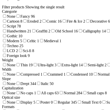
Filter products
Showing the single result
Categorie
None
Fancy
96
Cartoon
8
Eroded
2
Comic
16
Fire & Ice
2
Decorative
6
Script
78
Handwritten
21
Graffiti
2
Old School
16
Calligraphy
14
Gothic
10
Modern
5
Celtic
1
Medieval
1
Techno
25
LCD
2
Sci-fi
8
Foreign look
9
Weight
None
Thin
19
Ultra-light
3
Extra-light
14
Semi-light
2
Width
None
Compressed
1
Crammed
1
Condensed
10
Normal
Slope
None
Drept
344
Italic
50
Capitalization
None
No caps
1
All caps
63
Normal
284
Small caps
8
Optical size
None
Display
5
Poster
0
Regular
345
Small Text
0
S
Formats