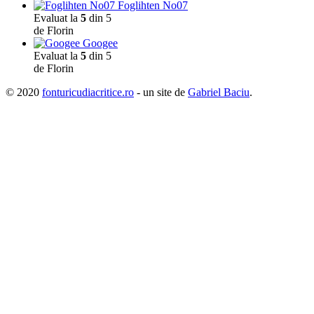
Foglihten No07
Evaluat la
5
din 5
de Florin
Googee
Evaluat la
5
din 5
de Florin
© 2020
fonturicudiacritice.ro
- un site de
Gabriel Baciu
.