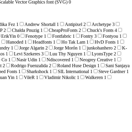
Scalable Vector Graphics font (SVG)
0
dika Fez
1
Andrew Shortall
1
Antipixel
2
Archetype
3
OP
2
Chalda Pnuzig
1
CheapProFonts
2
Chuck's Fonts
4
ErikYin
0
Fenotype
1
Fontfabric
1
Fontry
3
Fontyou
1
1
Hanoded
1
Headfonts
1
Ho Tak Lam
1
HvD Fonts
1
oundry
1
Jorge Algarin
2
Jorge Morón
1
junkohanhero
2
K-
ios
1
Levi Szekeres
3
Luu Thy Nguyen
1
LyonsType
2
e Co
1
Nasir Udin
1
Ndiscovered
1
Neogrey Creative
1
at
2
Rodrigo Fuenzalida
2
Roland Huse Design
1
Sani Sanjaya
ped Fonts
1
Sharkshock
1
SIL International
1
Steve Gardner
1
uan Yin
1
VileR
1
Vladimir Nikolic
1
Walkeren
1