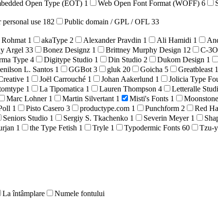
bedded Open Type (EOT)
1
Web Open Font Format (WOFF)
6
r personal use
182
Public domain / GPL / OFL
33
 Rohmat
1
akaType
2
Alexander Pravdin
1
Ali Hamidi
1
An
ly Argel
33
Bonez Designz
1
Brittney Murphy Design
12
C-3
rma Type
4
Digitype Studio
1
Din Studio
2
Dukom Design
1
enilson L. Santos
1
GGBot
3
gluk
20
Goicha
5
Greatbleast
Creative
1
Joël Carrouché
1
Johan Aakerlund
1
Jolicia Type F
tomtype
1
La Tipomatica
1
Lauren Thompson
4
Letteralle Stud
Marc Lohner
1
Martin Silvertant
1
Misti's Fonts
1
Moonston
Poll
1
Pisto Casero
3
productype.com
1
Punchform
2
Red H
Seniors Studio
1
Sergiy S. Tkachenko
1
Severin Meyer
1
Sha
urjan
1
the Type Fetish
1
Tryle
1
Typodermic Fonts
60
Tzu-y
La întâmplare
Numele fontului