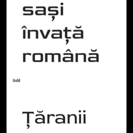
10
Techno
25
Foreign look
9
Weight
None
Thin
Ultra-light
19
3
Extra-light
Semi-light
Light
14
2
30
Book
Regular
Medium
3
309
21
Demi-bold
Bold
Extra-bold
10
56
15
Heavy
Black
12
13
Gold
Width
None
Compressed
Crammed
1
1
Condensed
Normal
Expanded
10
341
2
Slope
None
Drept
Italic
344
50