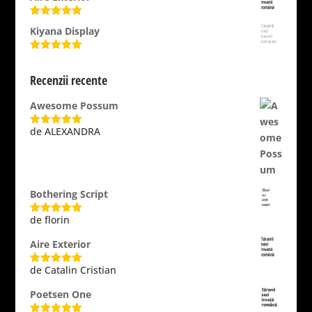
Evaluat la
Kiyana Display
5.00
din 5
Evaluat la
5.00
din 5
Recenzii recente
Awesome Possum
de ALEXANDRA
Evaluat la
5
din 5
Bothering Script
de florin
Evaluat la
5
din 5
Aire Exterior
de Catalin Cristian
Evaluat la
5
din 5
Poetsen One