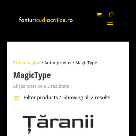
Prima pagină
/ Autor produs / MagicType
MagicType
Afișez toate cele 2 rezultate
Filter products
Showing all 2 results
Categorie
None
Fancy
96
Script
78
Gothic