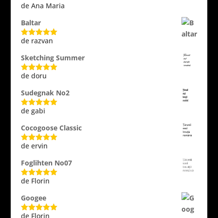
de Ana Maria
Evaluat la
5
din 5
Baltar
de razvan
Evaluat la
5
din 5
Sketching Summer
de doru
Evaluat la
5
din 5
Sudegnak No2
de gabi
Evaluat la
5
din 5
Cocogoose Classic
de ervin
Evaluat la
5
din 5
Foglihten No07
de Florin
Evaluat la
5
din 5
Googee
de Florin
Evaluat la
5