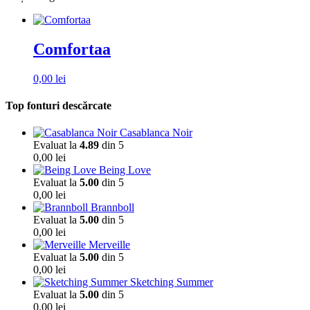
Comfortaa
0,00
lei
Top fonturi descărcate
Casablanca Noir
Evaluat la
4.89
din 5
0,00
lei
Being Love
Evaluat la
5.00
din 5
0,00
lei
Brannboll
Evaluat la
5.00
din 5
0,00
lei
Merveille
Evaluat la
5.00
din 5
0,00
lei
Sketching Summer
Evaluat la
5.00
din 5
0,00
lei