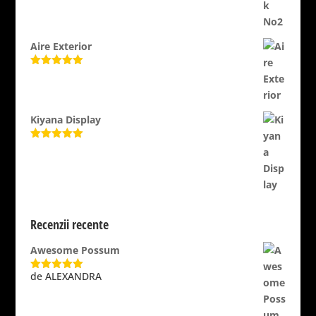
Aire Exterior
Evaluat la
5.00
din 5
Kiyana Display
Evaluat la
5.00
din 5
Recenzii recente
Awesome Possum
de ALEXANDRA
Evaluat la
5
din 5