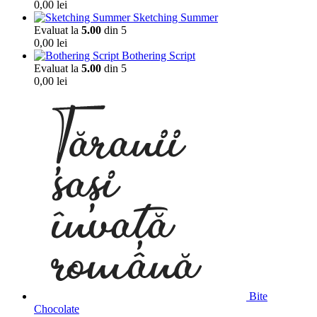
0,00
lei
Sketching Summer
Evaluat la
5.00
din 5
0,00
lei
Bothering Script
Evaluat la
5.00
din 5
0,00
lei
Bite
Chocolate