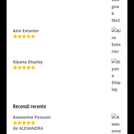
Evaluat la
5.00
din 5
Aire Exterior
Evaluat la
5.00
din 5
Kiyana Display
Evaluat la
5.00
din 5
Recenzii recente
Awesome Possum
de ALEXANDRA
Evaluat la
5
din 5