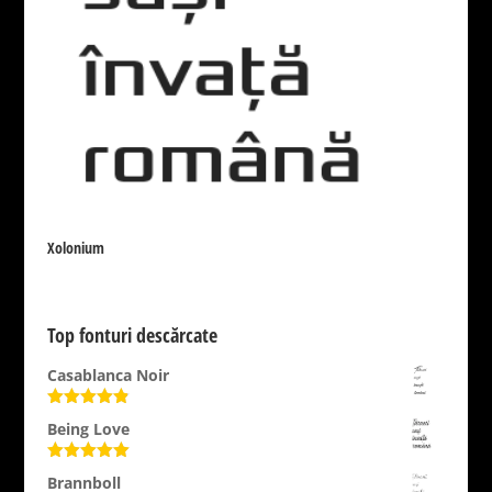
Xolonium
Top fonturi descărcate
Casablanca Noir
Evaluat la
Being Love
4.89
din 5
Evaluat la
Brannboll
5.00
din 5