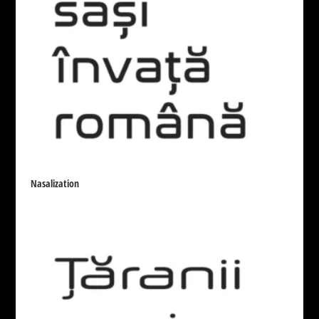
None
100% Free
Demo
119
4
Donationware
Free for personal use
10
182
Public domain / GPL / OFL
33
Autor
Căutare
Fonturi/pagină
None
Nasalization
10
25
50
100
Ordonare
None
Nr. recenzii