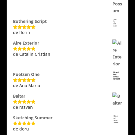
Bothering Script
de florin
Evaluat la
5
din 5
Aire Exterior
de Catalin Cristian
Evaluat la
5
din 5
Poetsen One
de Ana Maria
Evaluat la
5
din 5
Baltar
de razvan
Evaluat la
5
din 5
Sketching Summer
de doru
Evaluat la
5
din 5