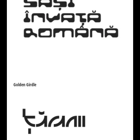
10
Techno
25
Foreign look
9
Weight
None
Thin
Ultra-light
19
3
Extra-light
Semi-light
Light
14
2
30
Book
Regular
Medium
3
309
21
Demi-bold
Bold
Extra-bold
10
56
15
Heavy
Black
12
13
Golden Girdle
Width
None
Compressed
Crammed
1
1
Condensed
Normal
Expanded
10
341
2
Slope
None
Drept
Italic
344
50