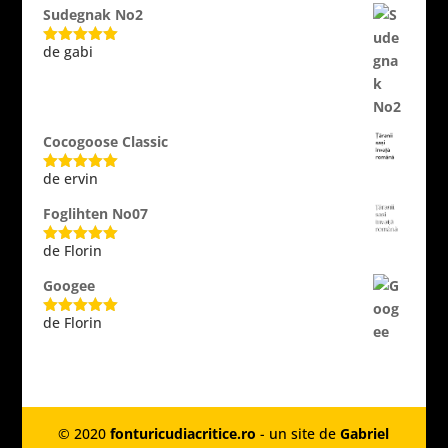
Sudegnak No2
de gabi
Evaluat la
5
din 5
Cocogoose Classic
de ervin
Evaluat la
5
din 5
Foglihten No07
de Florin
Evaluat la
5
din 5
Googee
de Florin
Evaluat la
5
din 5
© 2020
fonturicudiacritice.ro
- un site de
Gabriel