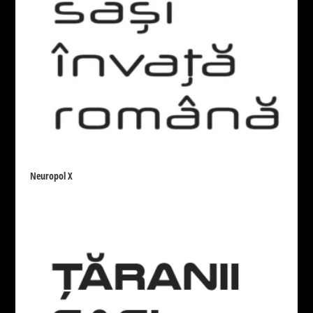
Popularitate
Apreciere
Cele mai noi
La întâmplare
Numele fontului
Show only products on sale
In stock only
Neuropol X