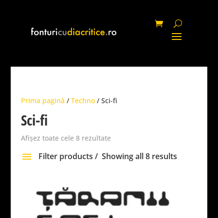
Prima pagină
/
Techno
/ Sci-fi
Sci-fi
Afișez toate cele 8 rezultate
Filter products
Showing all 8 results
Categorie
None
Fancy
96
Script
78
Gothic